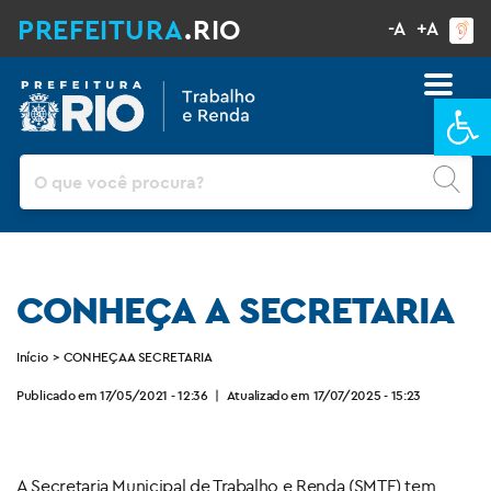
PREFEITURA
.RIO
-A
+A
Ba
Pesquisar
CONHEÇA A SECRETARIA
Início
>
CONHEÇA A SECRETARIA
Publicado em 17/05/2021 - 12:36
|
Atualizado em 17/07/2025 - 15:23
x
A Secretaria Municipal de Trabalho e Renda (SMTE) tem