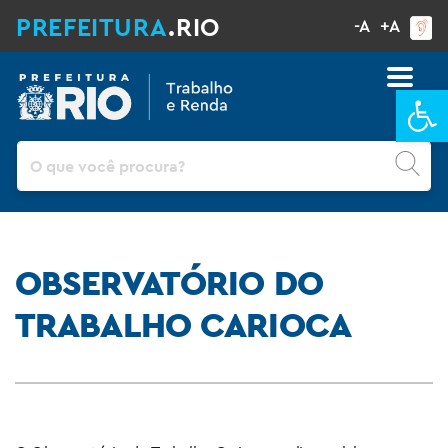
PREFEITURA
.RIO
-A
+A
Ba
Pesquisar
OBSERVATÓRIO DO
TRABALHO CARIOCA
X