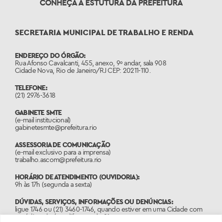
CONHEÇA A ESTUTURA DA PREFEITURA
SECRETARIA MUNICIPAL DE TRABALHO E RENDA
ENDEREÇO DO ÓRGÃO:
Rua Afonso Cavalcanti, 455, anexo, 9º andar, sala 908
Cidade Nova, Rio de Janeiro/RJ CEP: 20211-110.
TELEFONE:
(21) 2976-3618
GABINETE SMTE
(e-mail institucional)
gabinetesmte@prefeitura.rio
ASSESSORIA DE COMUNICAÇÃO
(e-mail exclusivo para a imprensa)
trabalho.ascom@prefeitura.rio
HORÁRIO DE ATENDIMENTO (OUVIDORIA):
9h às 17h (segunda a sexta)
DÚVIDAS, SERVIÇOS, INFORMAÇÕES OU DENÚNCIAS:
ligue 1746 ou (21) 3460-1746, quando estiver em uma Cidade com
o código de área diferente do 21.