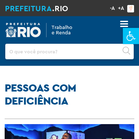
PREFEITURA
.RIO
-A
+A
Ba
Pesquisar
PESSOAS COM
DEFICIÊNCIA