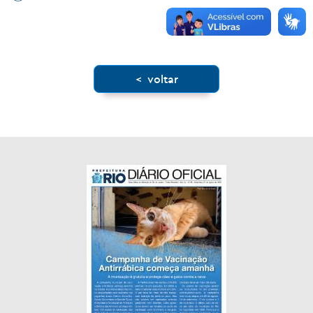
x
< voltar