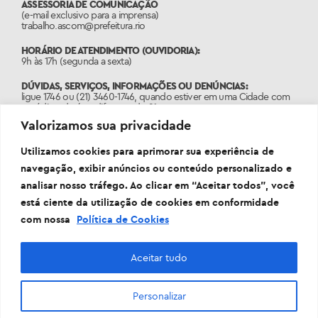
ASSESSORIA DE COMUNICAÇÃO
(e-mail exclusivo para a imprensa)
trabalho.ascom@prefeitura.rio
HORÁRIO DE ATENDIMENTO (OUVIDORIA):
9h às 17h (segunda a sexta)
DÚVIDAS, SERVIÇOS, INFORMAÇÕES OU DENÚNCIAS:
ligue 1746 ou (21) 3460-1746, quando estiver em uma Cidade com
o código de área diferente do 21.
Valorizamos sua privacidade
PORTAL:
www.1746.rio
Utilizamos cookies para aprimorar sua experiência de
navegação, exibir anúncios ou conteúdo personalizado e
analisar nosso tráfego. Ao clicar em “Aceitar todos”, você
está ciente da utilização de cookies em conformidade
com nossa
Política de Cookies
Aceitar tudo
Personalizar