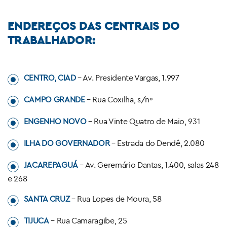
X
ENDEREÇOS DAS CENTRAIS DO
TRABALHADOR:
X
CENTRO, CIAD
– Av. Presidente Vargas, 1.997
X
CAMPO GRANDE
– Rua Coxilha, s/nº
X
ENGENHO NOVO
– Rua Vinte Quatro de Maio, 931
X
ILHA DO GOVERNADOR
– Estrada do Dendê, 2.080
X
JACAREPAGUÁ
– Av. Geremário Dantas, 1.400, salas 248
e 268
X
SANTA CRUZ
– Rua Lopes de Moura, 58
X
TIJUCA
– Rua Camaragibe, 25