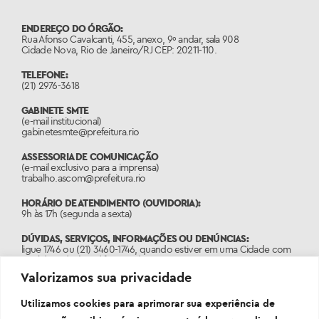
ENDEREÇO DO ÓRGÃO:
Rua Afonso Cavalcanti, 455, anexo, 9º andar, sala 908
Cidade Nova, Rio de Janeiro/RJ CEP: 20211-110.
TELEFONE:
(21) 2976-3618
GABINETE SMTE
(e-mail institucional)
gabinetesmte@prefeitura.rio
ASSESSORIA DE COMUNICAÇÃO
(e-mail exclusivo para a imprensa)
trabalho.ascom@prefeitura.rio
HORÁRIO DE ATENDIMENTO (OUVIDORIA):
9h às 17h (segunda a sexta)
DÚVIDAS, SERVIÇOS, INFORMAÇÕES OU DENÚNCIAS:
ligue 1746 ou (21) 3460-1746, quando estiver em uma Cidade com
o código de área diferente do 21.
Valorizamos sua privacidade
PORTAL:
www.1746.rio
Utilizamos cookies para aprimorar sua experiência de