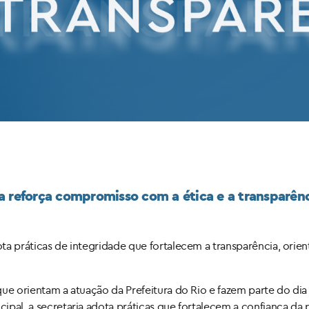
a reforça compromisso com a ética e a transparênc
dota práticas de integridade que fortalecem a transparência, ori
 que orientam a atuação da Prefeitura do Rio e fazem parte do dia
icipal, a secretaria adota práticas que fortalecem a confiança d