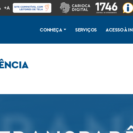
A
+A
CONHEÇA
SERVIÇOS
ACESSO À 
ÊNCIA