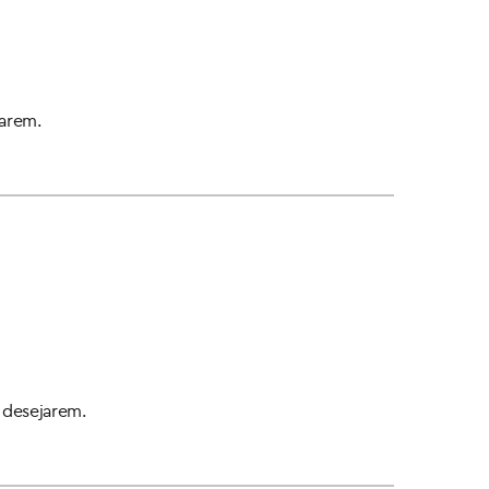
jarem.
o desejarem.