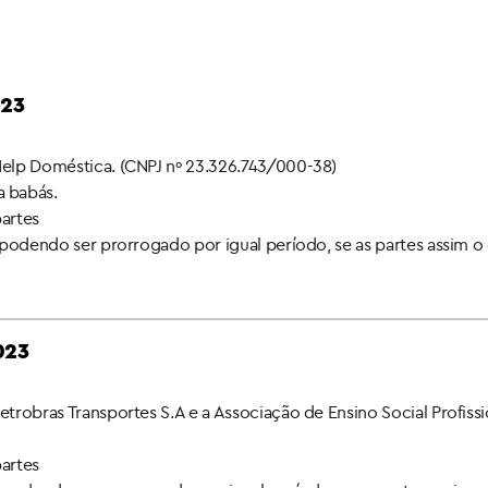
023
 Help Doméstica. (CNPJ nº 23.326.743/000-38)
a babás.
partes
a, podendo ser prorrogado por igual período, se as partes assim o
023
etrobras Transportes S.A e a Associação de Ensino Social Profissi
partes