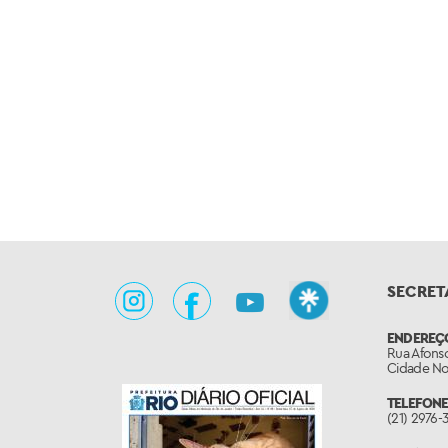
x
x
SECRET
ENDEREÇ
Rua Afonso
Cidade Nov
TELEFONE
(21) 2976-