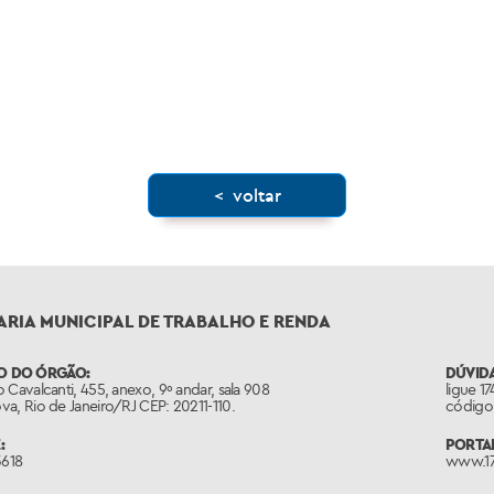
< voltar
ARIA MUNICIPAL DE TRABALHO E RENDA
O DO ÓRGÃO:
DÚVIDA
 Cavalcanti, 455, anexo, 9º andar, sala 908
ligue 1
a, Rio de Janeiro/RJ CEP: 20211-110.
código 
:
PORTAL
3618
www.17