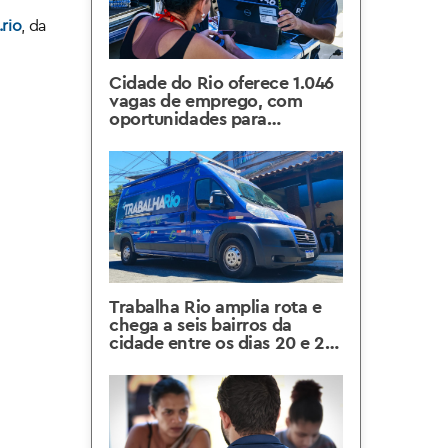
rio
, da
Cidade do Rio oferece 1.046
vagas de emprego, com
oportunidades para
candidatos com e sem
experiência e vagas
exclusivas para PCDs
Trabalha Rio amplia rota e
chega a seis bairros da
cidade entre os dias 20 e 25
de julho