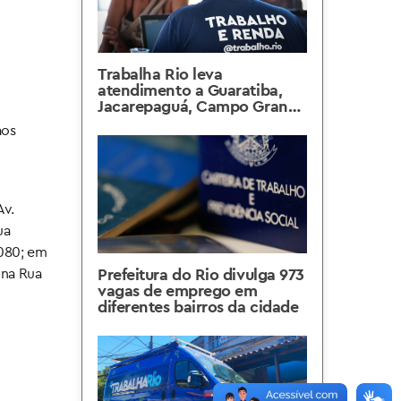
Trabalha Rio leva
atendimento a Guaratiba,
Jacarepaguá, Campo Grande
e Cosmos na próxima
aos
semana
Av.
ua
.080; em
Prefeitura do Rio divulga 973
 na Rua
vagas de emprego em
diferentes bairros da cidade