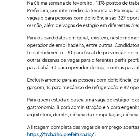
Na última semana de fevereiro, 1.176 postos de tra
Prefeitura, por intermédio da Secretaria Municipal 
vagas e para pessoas com deficiência são 327 opor
ou não, além de vagas de estágio em diferentes áre
Para os candidatos em geral, existem, neste moment
operador de empilhadeira, entre outras. Candidat
teleatendimento, 30 para fiscal de prevenção de p
outras dezenas de vagas para diferentes perfis prof
para babá, 30 para operador de loja, e outras para 
Exclusivamente para as pessoas com deficiência, est
garçom, 14 para mecânico de refrigeração e 82 opor
Para quem estuda e busca uma vaga de estágio, exist
gastronomia, 8 para administração e 4 para engenha
arquitetura, direito, ciência da computação, ciênc
A listagem completa das vagas de emprego abertas 
https://trabalho.prefeitura.rio/.