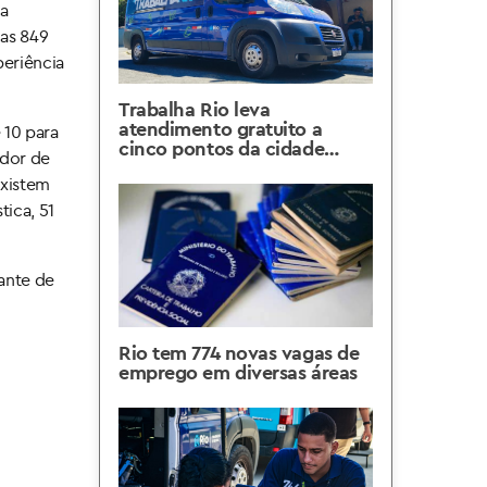
da
das 849
periência
Trabalha Rio leva
atendimento gratuito a
 10 para
cinco pontos da cidade
ador de
entre 27 de julho e 1º de
existem
agosto
tica, 51
dante de
Rio tem 774 novas vagas de
emprego em diversas áreas