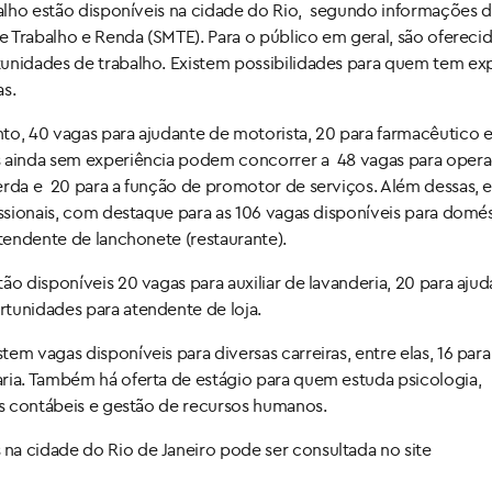
balho estão disponíveis na cidade do Rio, segundo informações 
de Trabalho e Renda (SMTE). Para o público em geral, são ofereci
tunidades de trabalho. Existem possibilidades para quem tem ex
as.
o, 40 vagas para ajudante de motorista, 20 para farmacêutico e
os ainda sem experiência podem concorrer a 48 vagas para oper
erda e 20 para a função de promotor de serviços. Além dessas, 
issionais, com destaque para as 106 vagas disponíveis para domés
atendente de lanchonete (restaurante).
ão disponíveis 20 vagas para auxiliar de lavanderia, 20 para aju
tunidades para atendente de loja.
em vagas disponíveis para diversas carreiras, entre elas, 16 para
ria. Também há oferta de estágio para quem estuda psicologia,
ias contábeis e gestão de recursos humanos.
na cidade do Rio de Janeiro pode ser consultada no site