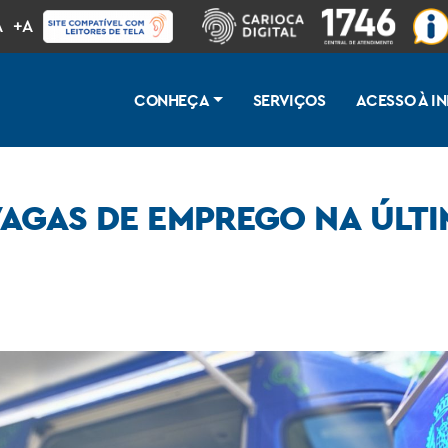
A
+A
CONHEÇA
SERVIÇOS
ACESSO À 
 VAGAS DE EMPREGO NA ÚLT
a semana do mês no Rio de Janeiro