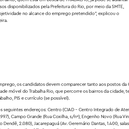
rsos disponibilizados pela Prefeitura do Rio, por meio da SMTE,
bjetividade no alcance do emprego pretendido”, explicou o
ira.
 emprego, os candidatos devem comparecer tanto aos postos da 
dade móvel do Trabalha Rio, que percorre os bairros da cidade, 
lho, PIS e currículo (se possível).
nos seguintes endereços: Centro (CIAD – Centro Integrado de Ate
 1.997), Campo Grande (Rua Coxilha, s/nº), Engenho Novo (Rua Vin
o Dendê, 2.080), Jacarepaguá (Av. Geremário Dantas, 1.400, salas