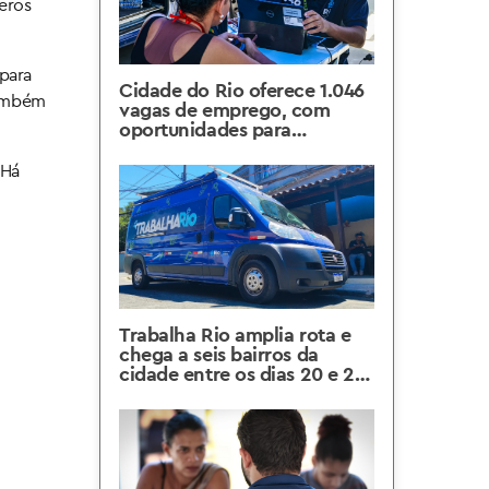
eros
para
Cidade do Rio oferece 1.046
também
vagas de emprego, com
oportunidades para
candidatos com e sem
experiência e vagas
 Há
exclusivas para PCDs
Trabalha Rio amplia rota e
chega a seis bairros da
cidade entre os dias 20 e 25
de julho