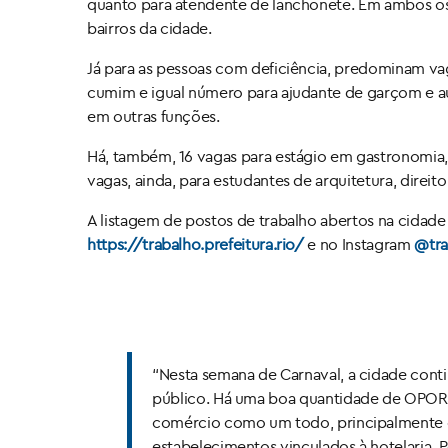
quanto para atendente de lanchonete. Em ambos os 
bairros da cidade.
Já para as pessoas com deficiência, predominam va
cumim e igual número para ajudante de garçom e au
em outras funções.
Há, também, 16 vagas para estágio em gastronomia,
vagas, ainda, para estudantes de arquitetura, direito
A listagem de postos de trabalho abertos na cidade 
https://trabalho.prefeitura.rio/
e no Instagram
@tra
“Nesta semana de Carnaval, a cidade cont
público. Há uma boa quantidade de OPORT
comércio como um todo, principalmente o 
estabelecimentos vinculados à hotelaria.