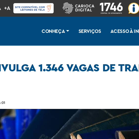
A
+A
CONHEÇA
SERVIÇOS
ACESSO À 
IVULGA 1.346 VAGAS DE T
ho na semana de Carnaval
:01