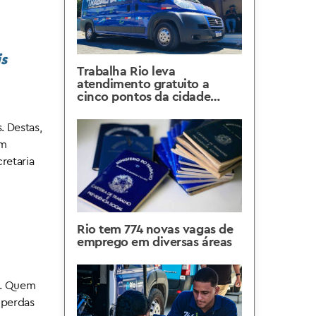
s
Trabalha Rio leva
atendimento gratuito a
cinco pontos da cidade
entre 27 de julho e 1º de
agosto
. Destas,
em
retaria
Rio tem 774 novas vagas de
emprego em diversas áreas
o. Quem
 perdas