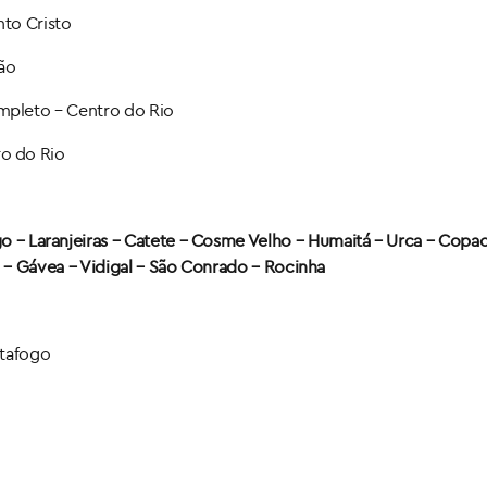
to Cristo
ão
mpleto – Centro do Rio
o do Rio
 – Laranjeiras – Catete – Cosme Velho – Humaitá – Urca – Copa
 – Gávea –
Vidigal – São Conrado – Rocinha
tafogo​