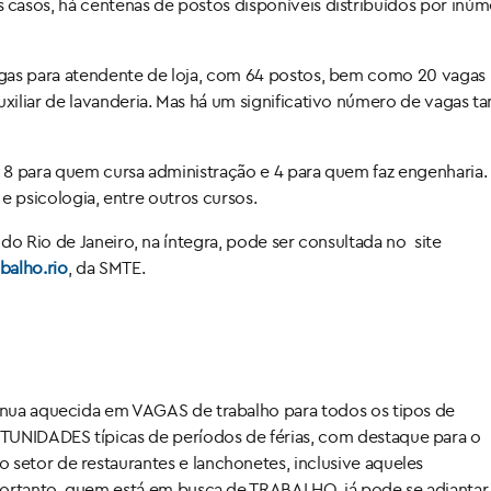
casos, há centenas de postos disponíveis distribuídos por inúm
gas para atendente de loja, com 64 postos, bem como 20 vagas 
xiliar de lavanderia. Mas há um significativo número de vagas 
 8 para quem cursa administração e 4 para quem faz engenharia.
 e psicologia, entre outros cursos.
do Rio de Janeiro, na íntegra, pode ser consultada no site
balho.rio
, da SMTE.
inua aquecida em VAGAS de trabalho para todos os tipos de
UNIDADES típicas de períodos de férias, com destaque para o
setor de restaurantes e lanchonetes, inclusive aqueles
 Portanto, quem está em busca de TRABALHO, já pode se adiantar