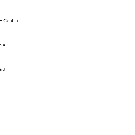
 – Centro
ova
aju