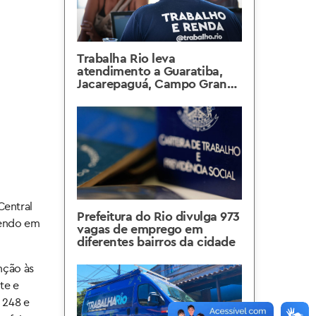
Trabalha Rio leva
atendimento a Guaratiba,
Jacarepaguá, Campo Grande
e Cosmos na próxima
semana
Central
Prefeitura do Rio divulga 973
tendo em
vagas de emprego em
diferentes bairros da cidade
nção às
te e
 248 e