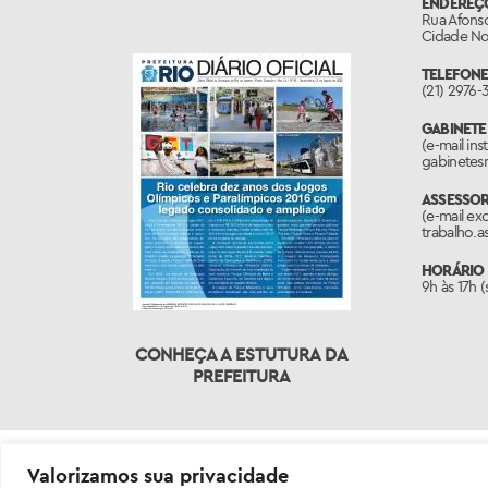
ENDEREÇ
Rua Afonso
Cidade Nov
TELEFONE
(21) 2976-
GABINETE
(e-mail ins
gabinetes
ASSESSO
(e-mail ex
trabalho.a
HORÁRIO 
9h às 17h 
CONHEÇA A ESTUTURA DA
PREFEITURA
Valorizamos sua privacidade