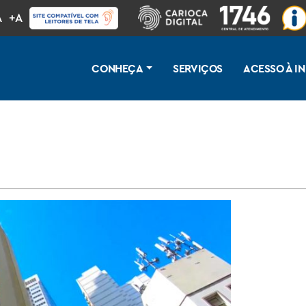
A
+A
CONHEÇA
SERVIÇOS
ACESSO À 