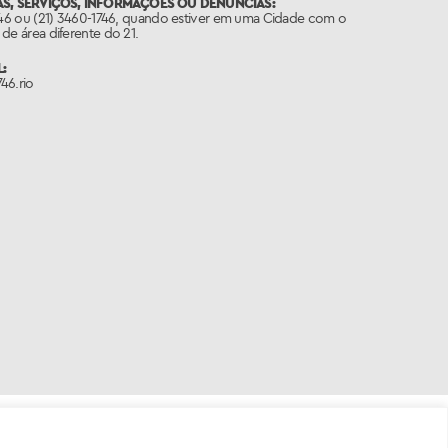
S, SERVIÇOS, INFORMAÇÕES OU DENÚNCIAS:
746 ou (21) 3460-1746, quando estiver em uma Cidade com o
de área diferente do 21.
:
46.rio