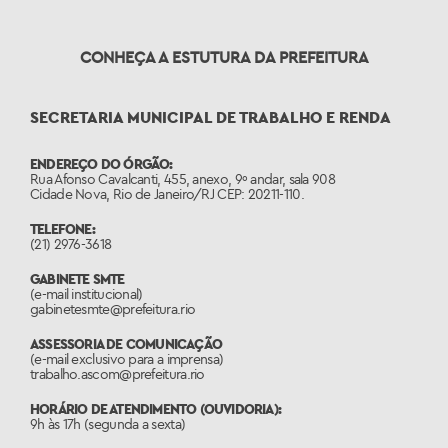
CONHEÇA A ESTUTURA DA PREFEITURA
SECRETARIA MUNICIPAL DE TRABALHO E RENDA
ENDEREÇO DO ÓRGÃO:
Rua Afonso Cavalcanti, 455, anexo, 9º andar, sala 908
Cidade Nova, Rio de Janeiro/RJ CEP: 20211-110.
TELEFONE:
(21) 2976-3618
GABINETE SMTE
(e-mail institucional)
gabinetesmte@prefeitura.rio
ASSESSORIA DE COMUNICAÇÃO
(e-mail exclusivo para a imprensa)
trabalho.ascom@prefeitura.rio
HORÁRIO DE ATENDIMENTO (OUVIDORIA):
9h às 17h (segunda a sexta)